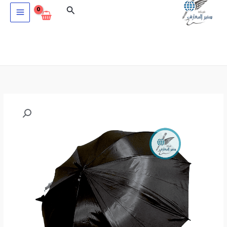
خطي
البحث
لى
لمحتوى