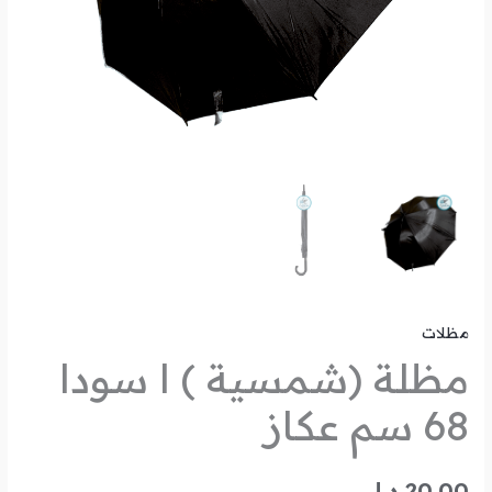
مظلات
مظلة (‎شمسية ) ا سودا
68 سم عكاز
20.00
د.ل