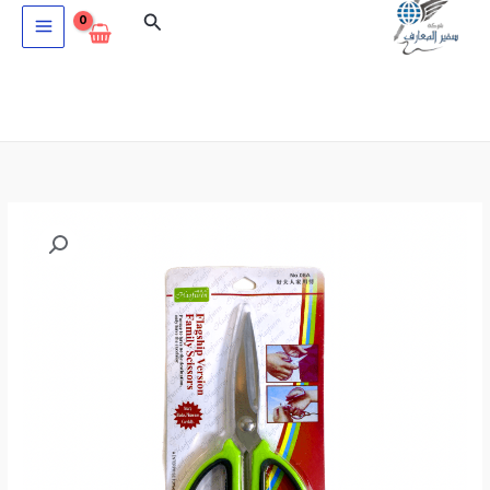
خطي
البحث
لى
لمحتوى
كمية
مقص
منزلي
لكل
الاغراض
08A
GREEN