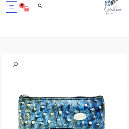
خطي
البحث
لى
لمحتوى
كمية
مقلمة
أدوات
FLAMINGO