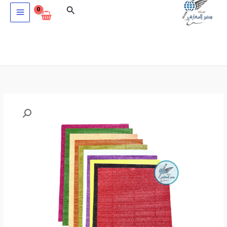
خطي
البحث
لى
لمحتوى
كمية
ورق
كرتون
متعرج
متلك
لامع
A4
16-
15