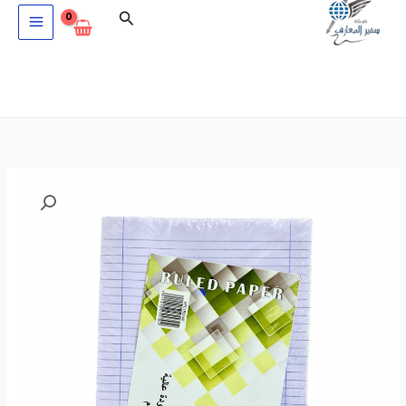
خطي
البحث
لى
لمحتوى
كمية
ورق
طلب
مسطر
200
ورقة
415×297مم
60جرام
RP0180048