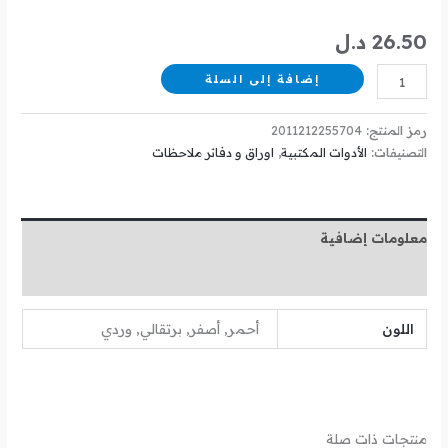
26.50
د.ل
إضافة إلى السلة
رمز المنتج:
2011212255704
التصنيفات:
الأدوات المكتبية
,
اوراق و دفاتر ملاحظات
معلومات إضافية
مراجعات (0)
اللون
أحمر, أصفر, برتقالي, وردي
منتجات ذات صلة